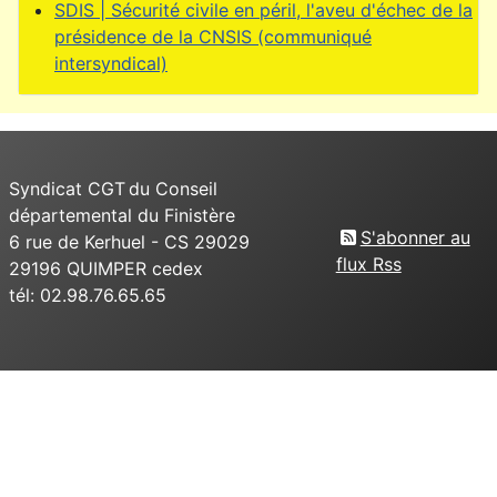
SDIS | Sécurité civile en péril, l'aveu d'échec de la
présidence de la CNSIS (communiqué
intersyndical)
Syndicat CGT du Conseil
départemental du Finistère
S'abonner au
6 rue de Kerhuel - CS 29029
flux Rss
29196 QUIMPER cedex
tél: 02.98.76.65.65