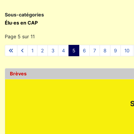
Sous-catégories
Élu·es en CAP
Page 5 sur 11
1
2
3
4
5
6
7
8
9
10
Brèves
S