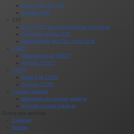
Élu.es CGT en CAP
Articles CAP
CST
Élu.es CGT au Comité Social Territorial
Comptes-rendus CST
Récapitulatif des Ctp 2015-2018
F3SCT
Mandaté.es au F3SCT
Articles F3SCT
CCPD
Élues à la CCPD
Articles CCPD
Conseil médical
Mandatés au conseil médical
Articles conseil médical
Échos des services
Collèges
Routes