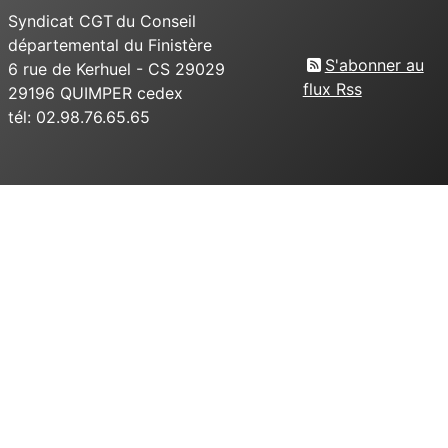
Syndicat CGT du Conseil
départemental du Finistère
S'abonner au
6 rue de Kerhuel - CS 29029
flux Rss
29196 QUIMPER cedex
tél: 02.98.76.65.65