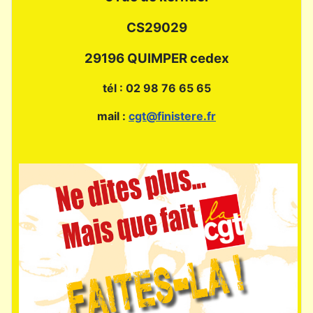
CS29029
29196 QUIMPER cedex
tél : 02 98 76 65 65
mail :
cgt@finistere.fr