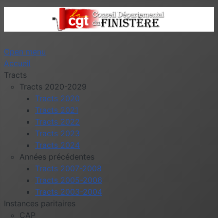
Open menu
Accueil
Tracts
Tracts 2020-2029
Tracts 2020
Tracts 2021
Tracts 2022
Tracts 2023
Tracts 2024
Années précédentes
Tracts 2007-2008
Tracts 2005-2006
Tracts 2003-2004
Instances paritaires
CAP