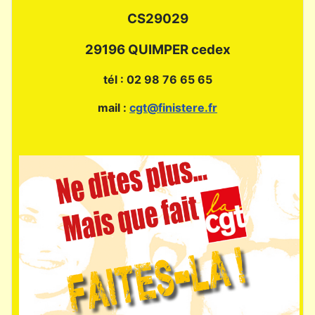
CS29029
29196 QUIMPER cedex
tél : 02 98 76 65 65
mail :
cgt@finistere.fr