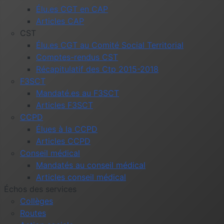
Élu.es CGT en CAP
Articles CAP
CST
Élu.es CGT au Comité Social Territorial
Comptes-rendus CST
Récapitulatif des Ctp 2015-2018
F3SCT
Mandaté.es au F3SCT
Articles F3SCT
CCPD
Élues à la CCPD
Articles CCPD
Conseil médical
Mandatés au conseil médical
Articles conseil médical
Échos des services
Collèges
Routes