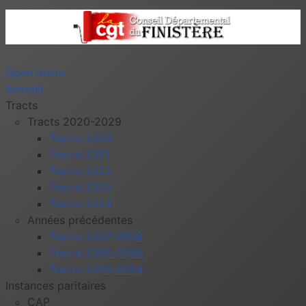
Open menu
Accueil
Tracts
Tracts 2020-2029
Tracts 2020
Tracts 2021
Tracts 2022
Tracts 2023
Tracts 2024
Années précédentes
Tracts 2007-2008
Tracts 2005-2006
Tracts 2003-2004
Instances paritaires
CAP