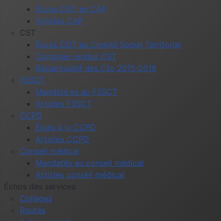
Élu.es CGT en CAP
Articles CAP
CST
Élu.es CGT au Comité Social Territorial
Comptes-rendus CST
Récapitulatif des Ctp 2015-2018
F3SCT
Mandaté.es au F3SCT
Articles F3SCT
CCPD
Élues à la CCPD
Articles CCPD
Conseil médical
Mandatés au conseil médical
Articles conseil médical
Échos des services
Collèges
Routes