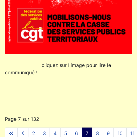
cliquez sur l'image pour lire le
communiqué !
Page 7 sur 132
2
3
4
5
6
7
8
9
10
11