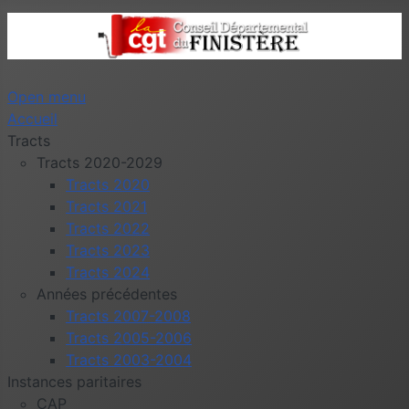
Open menu
Accueil
Tracts
Tracts 2020-2029
Tracts 2020
Tracts 2021
Tracts 2022
Tracts 2023
Tracts 2024
Années précédentes
Tracts 2007-2008
Tracts 2005-2006
Tracts 2003-2004
Instances paritaires
CAP