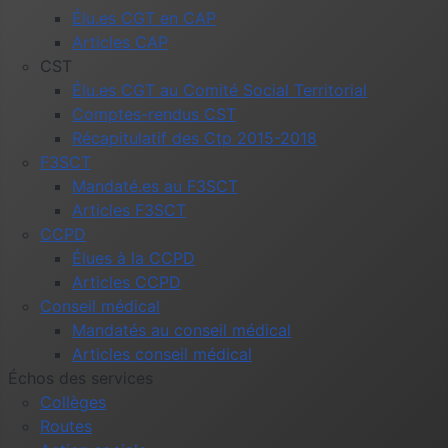
Élu.es CGT en CAP
Articles CAP
CST
Élu.es CGT au Comité Social Territorial
Comptes-rendus CST
Récapitulatif des Ctp 2015-2018
F3SCT
Mandaté.es au F3SCT
Articles F3SCT
CCPD
Élues à la CCPD
Articles CCPD
Conseil médical
Mandatés au conseil médical
Articles conseil médical
Échos des services
Collèges
Routes