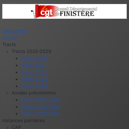
Open menu
Accueil
Tracts
Tracts 2020-2029
Tracts 2020
Tracts 2021
Tracts 2022
Tracts 2023
Tracts 2024
Années précédentes
Tracts 2007-2008
Tracts 2005-2006
Tracts 2003-2004
Instances paritaires
CAP