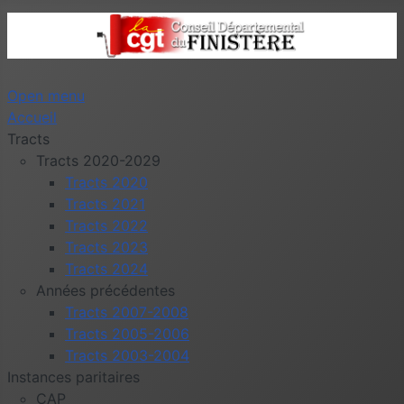
Open menu
Accueil
Tracts
Tracts 2020-2029
Tracts 2020
Tracts 2021
Tracts 2022
Tracts 2023
Tracts 2024
Années précédentes
Tracts 2007-2008
Tracts 2005-2006
Tracts 2003-2004
Instances paritaires
CAP