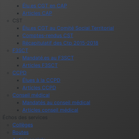
Élu.es CGT en CAP
Articles CAP
CST
Élu.es CGT au Comité Social Territorial
Comptes-rendus CST
Récapitulatif des Ctp 2015-2018
F3SCT
Mandaté.es au F3SCT
Articles F3SCT
CCPD
Élues à la CCPD
Articles CCPD
Conseil médical
Mandatés au conseil médical
Articles conseil médical
Échos des services
Collèges
Routes