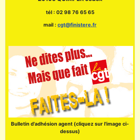
tél : 02 98 76 65 65
mail :
cgt@finistere.fr
Bulletin d'adhésion agent (cliquez sur l'image ci-
dessus)