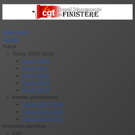
Open menu
Accueil
Tracts
Tracts 2020-2029
Tracts 2020
Tracts 2021
Tracts 2022
Tracts 2023
Tracts 2024
Années précédentes
Tracts 2007-2008
Tracts 2005-2006
Tracts 2003-2004
Instances paritaires
CAP