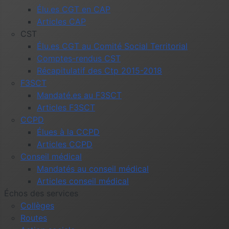
Élu.es CGT en CAP
Articles CAP
CST
Élu.es CGT au Comité Social Territorial
Comptes-rendus CST
Récapitulatif des Ctp 2015-2018
F3SCT
Mandaté.es au F3SCT
Articles F3SCT
CCPD
Élues à la CCPD
Articles CCPD
Conseil médical
Mandatés au conseil médical
Articles conseil médical
Échos des services
Collèges
Routes