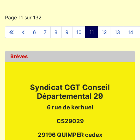
Page 11 sur 132
6
7
8
9
10
11
12
13
14
Brèves
Syndicat CGT Conseil
Départemental 29
6 rue de kerhuel
CS29029
29196 QUIMPER cedex