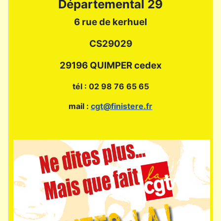
Départemental 29
6 rue de kerhuel
CS29029
29196 QUIMPER cedex
tél : 02 98 76 65 65
mail :
cgt@finistere.fr