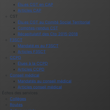
Élu.es CGT en CAP
Articles CAP
CST
Élu.es CGT au Comité Social Territorial
Comptes-rendus CST
Récapitulatif des Ctp 2015-2018
F3SCT
Mandaté.es au F3SCT
Articles F3SCT
CCPD
Élues à la CCPD
Articles CCPD
Conseil médical
Mandatés au conseil médical
Articles conseil médical
Échos des services
Collèges
Routes