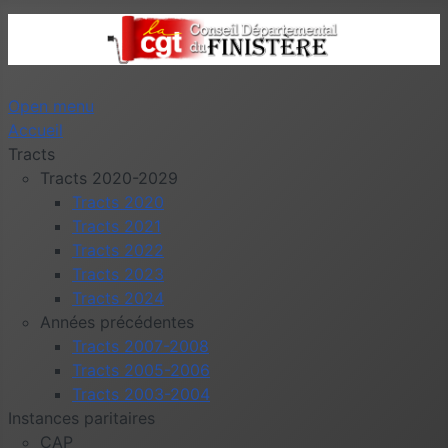
Open menu
Accueil
Tracts
Tracts 2020-2029
Tracts 2020
Tracts 2021
Tracts 2022
Tracts 2023
Tracts 2024
Années précédentes
Tracts 2007-2008
Tracts 2005-2006
Tracts 2003-2004
Instances paritaires
CAP