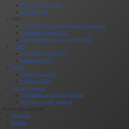
Élu.es CGT en CAP
Articles CAP
CST
Élu.es CGT au Comité Social Territorial
Comptes-rendus CST
Récapitulatif des Ctp 2015-2018
F3SCT
Mandaté.es au F3SCT
Articles F3SCT
CCPD
Élues à la CCPD
Articles CCPD
Conseil médical
Mandatés au conseil médical
Articles conseil médical
Échos des services
Collèges
Routes