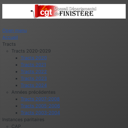
Open menu
Accueil
Tracts
Tracts 2020-2029
Tracts 2020
Tracts 2021
Tracts 2022
Tracts 2023
Tracts 2024
Années précédentes
Tracts 2007-2008
Tracts 2005-2006
Tracts 2003-2004
Instances paritaires
CAP